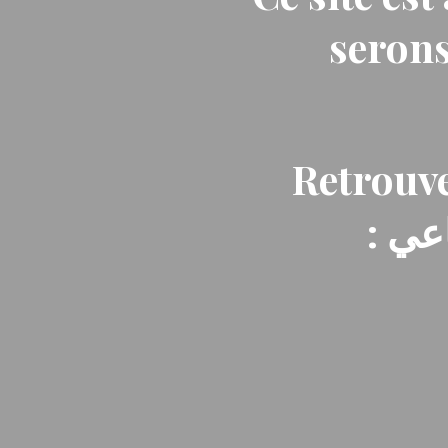
serons
Retrouve
: ي