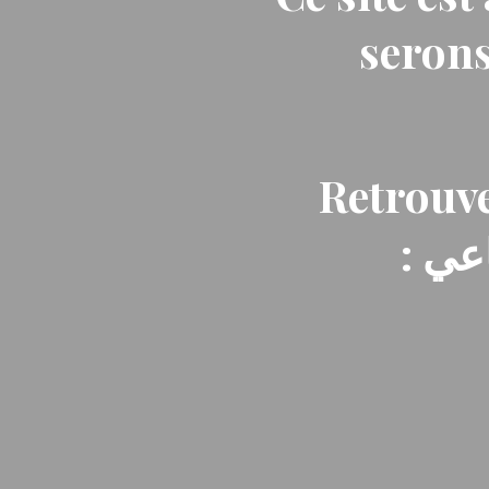
serons
Retrouve
: ي