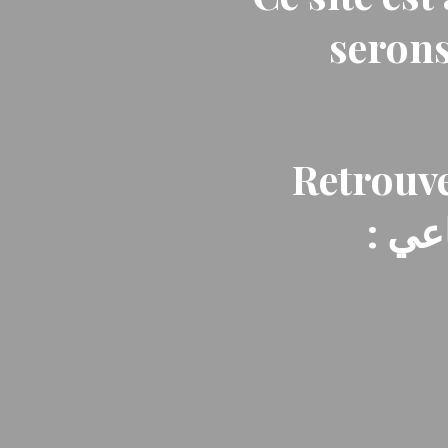
serons
Retrouve
: ي