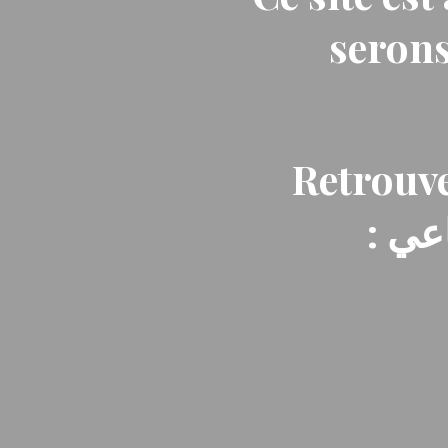
serons
Retrouve
: ي