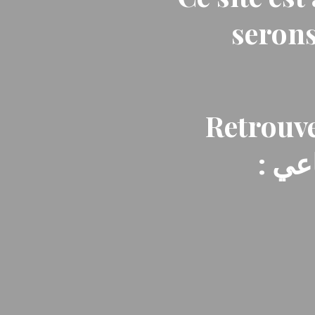
serons
Retrouve
: ي