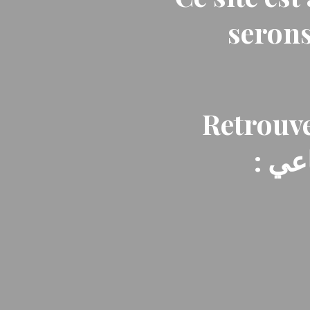
serons
Retrouve
: ي