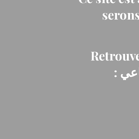
serons
Retrouve
: ي