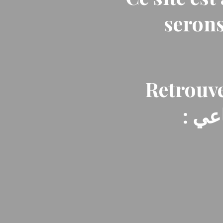
serons
Retrouve
: ي