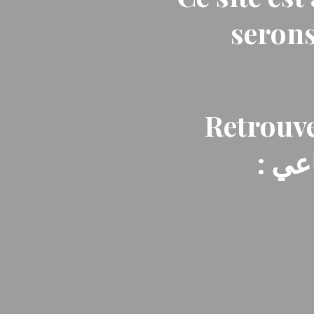
serons
Retrouve
: ي