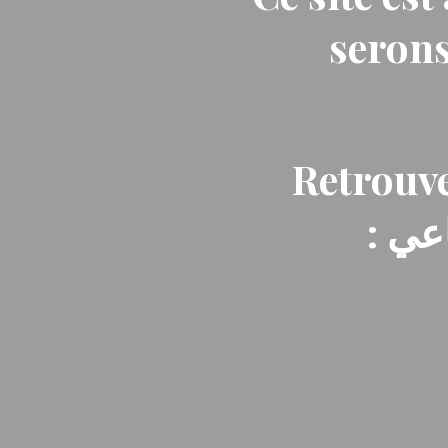
serons
Retrouve
: ي