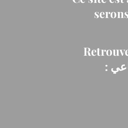
serons
Retrouve
: ي